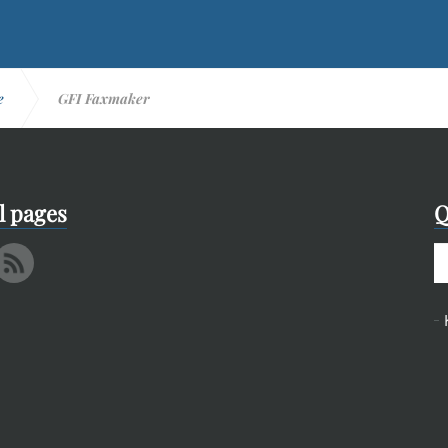
e
GFI Faxmaker
l pages
Q